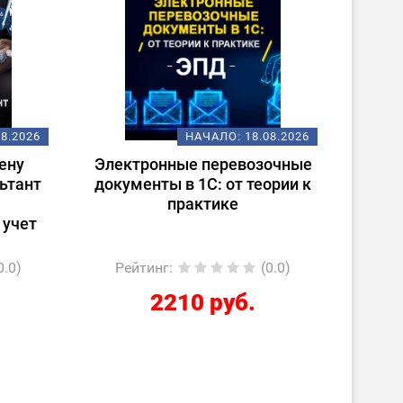
08.2026
НАЧАЛО:
18.08.2026
ену
Электронные перевозочные
Испо
ьтант
документы в 1С: от теории к
ст
практике
(
 учет
0.0)
Рейтинг
:
(0.0)
Ре
2210 руб.