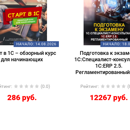
НАЧАЛО:
14.08.2026
НАЧАЛО:
18.
т в 1С – обзорный курс
Подготовка к экзам
для начинающих
1С:Специалист-консул
1С:ERP 2.5.
Регламентированный
йтинг
:
(0.0)
Рейтинг
:
(
286 руб.
12267 руб.