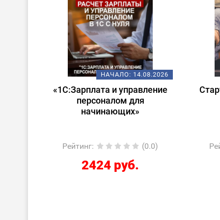
08.2026
НАЧАЛО:
14.08.2026
 в
«1С:Зарплата и управление
Стар
ата и
персоналом для
лом»
начинающих»
0.0)
Рейтинг
:
(0.0)
Ре
2424 руб.