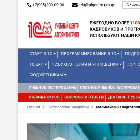
+7(995)200-09-00
edu@algoritm.group
Список
ЕЖЕГОДНО БОЛЕЕ
1100
КАДРОВИКОВ И ПРОГ
ИСПОЛЬЗУЮТ НАШИ КУ
СТАРТ В 1С
ПРОГРАММИРОВАНИЕ В 1С
ПОДГО
1С:ERP
1С:БУХГАЛТЕРИЯ И УПРОЩЕНКА
ТОРГО
БЮДЖЕТНИКАМ
КУРСЫ ДЛЯ ШКОЛЬНИКОВ
ДЛЯ ШКОЛЬНИКОВ
УЧЕБНОЕ ТЕСТИРОВАНИЕ
ПЛАТНОЕ УЧЕБНОЕ ТЕСТИРОВА
ОНЛАЙН-КУРСЫ
ВОПРОСЫ И ОТВЕТЫ
ДОГОВОР ПУБЛ
»
»
Главная
1С:Управление холдингом
Автоматизация подготовки