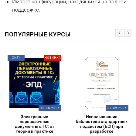
Импорт конфигураций, находящихся на полной
поддержке.
ПОПУЛЯРНЫЕ КУРСЫ
А
6
07.09.2026
09.09.2026
Использование
Бэкапы в 1С
библиотеки стандартных
подсистем (БСП) при
разработке